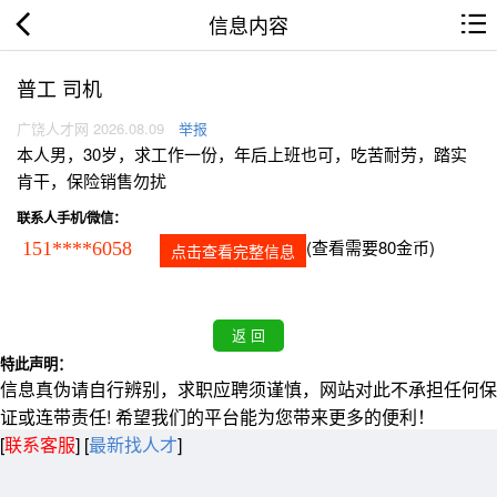
信息内容
普工 司机
广饶人才网 2026.08.09
举报
本人男，30岁，求工作一份，年后上班也可，吃苦耐劳，踏实
肯干，保险销售勿扰
联系人手机/微信：
(查看需要80金币)
151****6058
点击查看完整信息
特此声明：
信息真伪请自行辨别，求职应聘须谨慎，网站对此不承担任何保
证或连带责任! 希望我们的平台能为您带来更多的便利！
[
联系客服
]
[
最新找人才
]